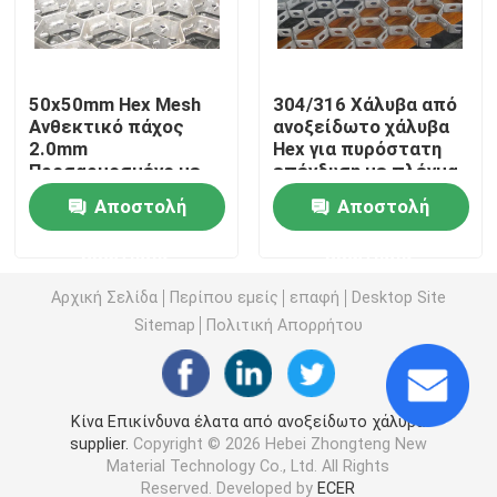
τρισδιάστατος ενωμένος στενά φράκτης καλωδίων
50x50mm Hex Mesh
304/316 Χάλυβα από
Ανθεκτικό πάχος
ανοξείδωτο χάλυβα
Δύο συρματόσχοινα συγκολλημένα φράχτη
2.0mm
Hex για πυρόστατη
Προσαρμοσμένο με
επένδυση με πλέγμα
υλικό από
50X50mm
Προσωρινός φράκτης ασφαλείας
Αποστολή
Αποστολή
ανοξείδωτο χάλυβα
ερώτησης
ερώτησης
358 αντι αναρριχηθείτε στο φράκτη
Αρχική Σελίδα
Περίπου εμείς
επαφή
Desktop Site
Sitemap
Πολιτική Απορρήτου
Σωληνοειδής φράκτης χάλυβα
Περίφραξη ασφαλείας αεροδρομίου
Κίνα Επικίνδυνα έλατα από ανοξείδωτο χάλυβα
supplier.
Copyright © 2026 Hebei Zhongteng New
Material Technology Co., Ltd. All Rights
Περίφραξη με μεταλλικό σύνδεσμο αλυσίδας
Reserved. Developed by
ECER