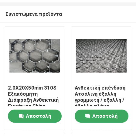
Συνιστώμενα προϊόντα
2.0X20X50mm 310S
Ανθεκτική επένδυση
Εξακόσμητη
Ατσάλινη έξαλλη
Σπίτι
Διάφραξη Ανθεκτική
γραμμωτή / έξαλλη /
Εμφάνιση China
έξαλλη πλέκα
Manufacturer
Προμηθευτής φόρμα
Προϊόντα
Αποστολή
Αποστολή
Κίνα
ερώτησης
ερώτησης
Βίντεο