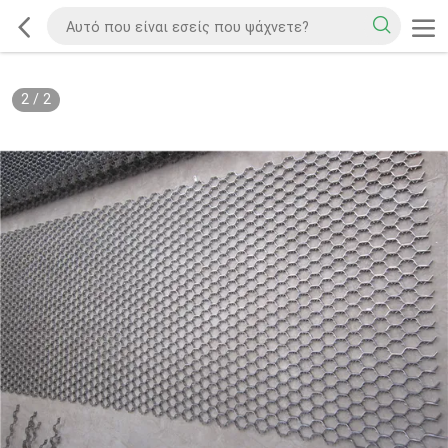
2
/
2