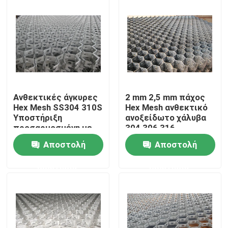
VR παρουσιάστε
Σχετικά με εμάς
Γύρος εργοστασίων
Ανθεκτικές άγκυρες
2 mm 2,5 mm πάχος
Hex Mesh SS304 310S
Hex Mesh ανθεκτικό
Υποστήριξη
ανοξείδωτο χάλυβα
Ποιοτικός έλεγχος
προσαρμοσμένη με
304 306 316
50x50mm Mesh
Αποστολή
Αποστολή
Επικοινωνήστε μαζί μας
ερώτησης
ερώτησης
Ειδήσεις
ενωμένη στενά περίφραξη πλέγματος