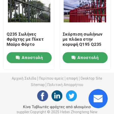
τρισδιάστατος ενωμένος στενά φράκτης καλωδίων
Δύο συρματόσχοινα συγκολλημένα φράχτη
Q235 Σωλήνες
Σκόρπιση σωλήνων
Φράχτης με Πίκετ
με πλάκα στην
Μαύρο Φόρτο
κορυφή Q195 Q235
Προσωρινός φράκτης ασφαλείας
Αποστολή
Αποστολή
358 αντι αναρριχηθείτε στο φράκτη
ερώτησης
ερώτησης
Σωληνοειδής φράκτης χάλυβα
Αρχική Σελίδα
Περίπου εμείς
επαφή
Desktop Site
Sitemap
Πολιτική Απορρήτου
Περίφραξη ασφαλείας αεροδρομίου
Κίνα Τυβλωτές φράχτες από αλουμίνιο
Περίφραξη με μεταλλικό σύνδεσμο αλυσίδας
supplier.Copyright © 2025 Hebei Zhongteng New