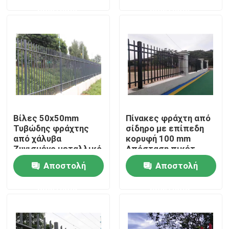
ερώτησης
ερώτησης
VR παρουσιάστε
Σχετικά με εμάς
Γύρος εργοστασίων
Βίλες 50x50mm
Πίνακες φράχτη από
Ποιοτικός έλεγχος
Τυβώδης φράχτης
σίδηρο με επίπεδη
από χάλυβα
κορυφή 100 mm
Ζυγισμένο μεταλλικό
Απόσταση πικέτ
Επικοινωνήστε μαζί μας
πάνελ
τετράγωνος
Αποστολή
Αποστολή
Σιδηροτροχιακό
σωλήνας οριζόντια
πλέγμα
σιδηροτροχιά
ερώτησης
ερώτησης
διακοσμητικό
Ειδήσεις
ενωμένη στενά περίφραξη πλέγματος