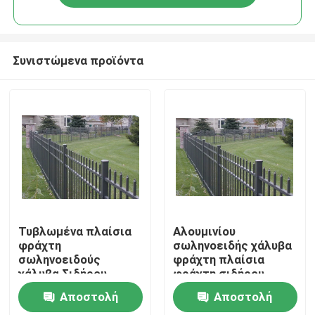
Συνιστώμενα προϊόντα
Σπίτι
Τυβλωμένα πλαίσια
Αλουμινίου
φράχτη
σωληνοειδής χάλυβα
σωληνοειδούς
φράχτη πλαίσια
Προϊόντα
χάλυβα Σιδήρου
φράχτη σιδήρου
διακοσμητικό
όπως απαιτείται
Αποστολή
Αποστολή
μεταλλικό φράχτη
Βίντεο