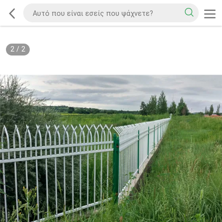
2
/
2