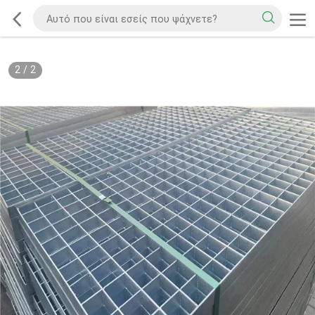
2
/
2