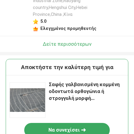
Industrial Zone,Raoyang
country,Hengshui City,Hebei
Province,China ,Κίνα
5.0
Ελεγχμένος προμηθευτής
Δείτε περισσότερων
Αποκτήστε την καλύτερη τιμή για
Σαφής γαλβανισμένη κομμένη
οδοντωτά ορθογώνια ή
στρογγυλή μορφή
κιγκλιδωμάτων φραγμών
Να συνεχίσει