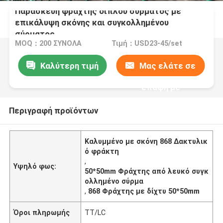
Παρασκευή φράχτης διπλού σύρματος με
επικάλυψη σκόνης και συγκολλημένου
σύρματος
MOQ：200 ΣΥΝΟΛΑ
Τιμή：USD23-45/set
Καλύτερη τιμή
Μας ελάτε σε
επαφή με
Περιγραφή προϊόντων
Καλυμμένο με σκόνη 868 Δακτυλικ
ό φράκτη
,
Υψηλό φως:
50*50mm Φράχτης από λευκό συγκ
ολλημένο σύρμα
,
868 Φράχτης με δίχτυ 50*50mm
Όροι πληρωμής
TT/LC