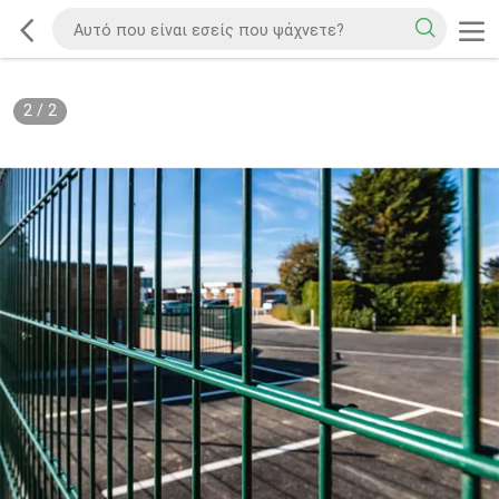
2
/
2