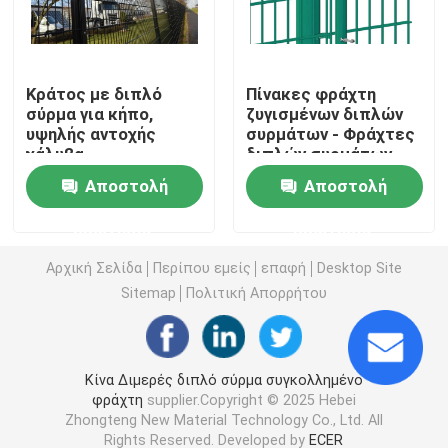
τρισδιάστατος ενωμένος στενά φράκτης καλωδίων
Κράτος με διπλό
Πίνακες φράχτη
σύρμα για κήπο,
ζυγισμένων διπλών
Δύο συρματόσχοινα συγκολλημένα φράχτη
υψηλής αντοχής
συρμάτων - Φράχτες
χάλυβα
διπλών συρμάτων
άκαμπτων συρμάτων
Προσωρινός φράκτης ασφαλείας
Αποστολή
Αποστολή
& φράχτες
πλέγματος PVC
ερώτησης
ερώτησης
358 αντι αναρριχηθείτε στο φράκτη
Αρχική Σελίδα
Περίπου εμείς
επαφή
Desktop Site
Sitemap
Πολιτική Απορρήτου
Σωληνοειδής φράκτης χάλυβα
Περίφραξη ασφαλείας αεροδρομίου
Κίνα Διμερές διπλό σύρμα συγκολλημένο
φράχτη
supplier.Copyright © 2025 Hebei
Zhongteng New Material Technology Co., Ltd. All
Περίφραξη με μεταλλικό σύνδεσμο αλυσίδας
Rights Reserved. Developed by
ECER