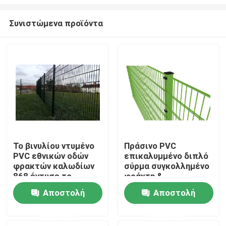
Συνιστώμενα προϊόντα
Το βινυλίου ντυμένο
Πράσινο PVC
PVC εθνικών οδών
επικαλυμμένο διπλό
Σπίτι
φρακτών καλωδίων
σύρμα συγκολλημένο
868 έντυσε το
φράχτη &
ενωμένο στενά
γαλβανισμένο
Προϊόντα
Αποστολή
Αποστολή
πλέγμα
συγκολλημένο σύρμα
πλέγμα
ερώτησης
ερώτησης
Βίντεο