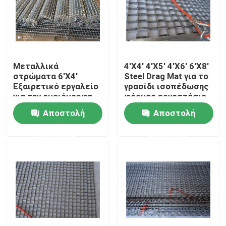
VR παρουσιάστε
Σχετικά με εμάς
Μεταλλικά
4'X4' 4'X5' 4'X6' 6'X8'
στρώματα 6'X4'
Steel Drag Mat για το
Εξαιρετικό εργαλείο
γρασίδι ισοπέδωσης
Γύρος εργοστασίων
για την ομοιόμορφη
φόρμας εργοστάσιο
διάδοση του εδάφους
προμήθειας
Αποστολή
Αποστολή
και της άμμου
Ποιοτικός έλεγχος
ερώτησης
ερώτησης
Επικοινωνήστε μαζί μας
Ειδήσεις
ενωμένη στενά περίφραξη πλέγματος