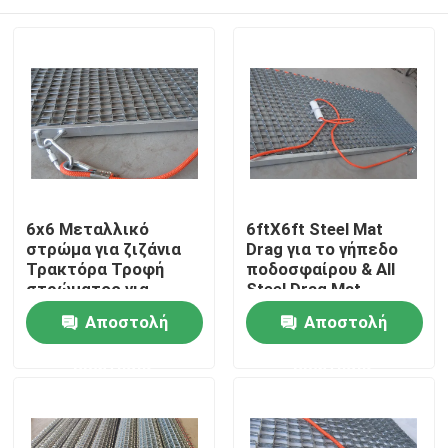
6x6 Μεταλλικό
6ftX6ft Steel Mat
στρώμα για ζιζάνια
Drag για το γήπεδο
Τρακτόρα Τροφή
ποδοσφαίρου & All
στρώματος για
Steel Drag Mat
ζιζάνια
Σπίτι
Αποστολή
Αποστολή
ερώτησης
ερώτησης
Προϊόντα
Βίντεο