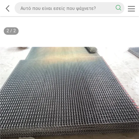
2
/
2