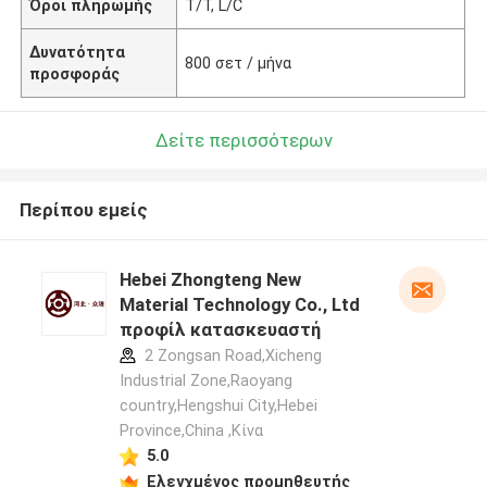
Όροι πληρωμής
T/T, L/C
Δυνατότητα
800 σετ / μήνα
προσφοράς
Δείτε περισσότερων
Περίπου εμείς
Hebei Zhongteng New
Material Technology Co., Ltd
προφίλ κατασκευαστή
2 Zongsan Road,Xicheng
Industrial Zone,Raoyang
country,Hengshui City,Hebei
Province,China ,Κίνα
5.0
Ελεγχμένος προμηθευτής