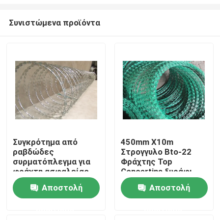
Συνιστώμενα προϊόντα
Συγκρότημα από
450mm X10m
ραβδώδες
Στρογγυλο Bto-22
Σπίτι
συρματόπλεγμα για
Φράχτης Top
φράχτη ασφαλείας
Concertina ξυράφι
με BTO22
συρματόπλεγμα
Προϊόντα
Αποστολή
Αποστολή
ερώτησης
ερώτησης
Βίντεο