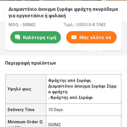
Διαμαντένιο άνοιγμα ξυράφι φράχτη σκυρόδεμα
για εργοστάσιο ή φυλακή
MOQ：500M2
Τιμή：USD3.0-8.7/M2
Καλύτερη τιμή
Μας ελάτε σε
επαφή με
Περιγραφή προϊόντων
Φράχτης από ξυράφι
,
Διαμαντένιο άνοιγμα ξυράφι Σύρμ
Υψηλό φως:
α φράχτη
,
Φράχτης από ξυράφι
Delivery Time
10 Days
Minimum Order Q
500M2