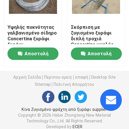
τρισδιάστατος ενωμένος στενά φράκτης καλωδίων
Υψηλής πυκνότητας
Σκόρπιση με
γαλβανισμένο σίδηρο
ζυγισμένο ξυράφι
Δύο συρματόσχοινα συγκολλημένα φράχτη
Concertina ξυράφι
διπλή τροχιά
ξυράφι
Concertina υψηλής
συρματόπλεγμα
ασφάλειας
Προσωρινός φράκτης ασφαλείας
Αποστολή
Αποστολή
πλέγμα
ερώτησης
ερώτησης
358 αντι αναρριχηθείτε στο φράκτη
Αρχική Σελίδα
Περίπου εμείς
επαφή
Desktop Site
Sitemap
Πολιτική Απορρήτου
Σωληνοειδής φράκτης χάλυβα
Περίφραξη ασφαλείας αεροδρομίου
Κίνα Ζυγισμένο φράχτη από ξυράφι supplier.
Copyright © 2026 Hebei Zhongteng New Material
Technology Co., Ltd. All Rights Reserved.
Περίφραξη με μεταλλικό σύνδεσμο αλυσίδας
Developed by
ECER