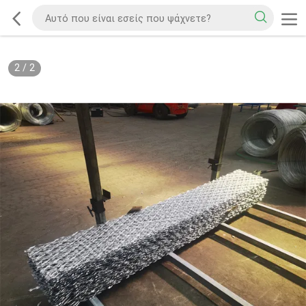
2
/
2