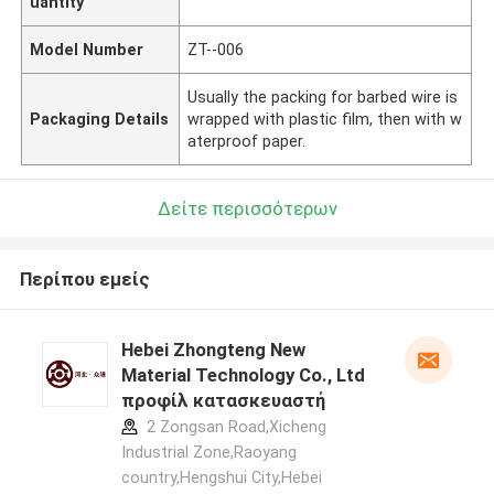
uantity
Model Number
ZT--006
Usually the packing for barbed wire is
Packaging Details
wrapped with plastic film, then with w
aterproof paper.
Δείτε περισσότερων
Περίπου εμείς
Hebei Zhongteng New
Material Technology Co., Ltd
προφίλ κατασκευαστή
2 Zongsan Road,Xicheng
Industrial Zone,Raoyang
country,Hengshui City,Hebei