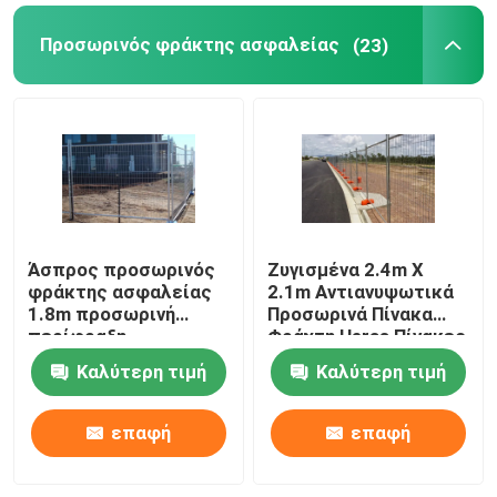
Προσωρινός φράκτης ασφαλείας
(23)
Άσπρος προσωρινός
Ζυγισμένα 2.4m X
φράκτης ασφαλείας
2.1m Αντιανυψωτικά
1.8m προσωρινή
Προσωρινά Πίνακα
περίφραξη
Φράχτη Heras Πίνακες
περιπόλου
Φράχτη Ασφάλειας
Καλύτερη τιμή
Καλύτερη τιμή
περιμέτρου ύψους
επαφή
επαφή