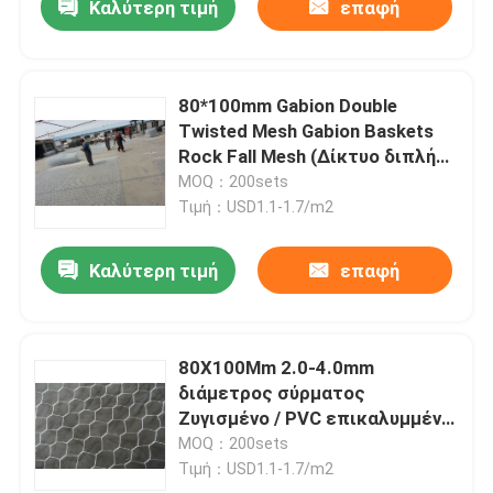
Καλύτερη τιμή
επαφή
80*100mm Gabion Double
Twisted Mesh Gabion Baskets
Rock Fall Mesh (Δίκτυο διπλής
στροφής από γαβιοντόξυλο)
MOQ：200sets
Τιμή：USD1.1-1.7/m2
Καλύτερη τιμή
επαφή
80X100Mm 2.0-4.0mm
διάμετρος σύρματος
Ζυγισμένο / PVC επικαλυμμένο
εξαγωνικό υφασμένο Gabion
MOQ：200sets
4.0*1.0*1.0
Τιμή：USD1.1-1.7/m2