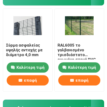
VR παρουσιάστε
Σχετικά με εμάς
Γύρος εργοστασίων
Σύρμα ασφαλείας
RAL6005 το
υψηλής αντοχής με
γαλβανισμένο
διάμετρο 4,0 mm
τρισδιάστατο
Ποιοτικός έλεγχος
ενωμένο στενά PVC
φρακτών πλέγματος
Καλύτερη τιμή
Καλύτερη τιμή
καλωδίων έντυσε τις
τρισδιάστατες
Επικοινωνήστε μαζί μας
επιτροπές
επαφή
επαφή
πλέγματος καλωδίων
Ειδήσεις
ενωμένη στενά περίφραξη πλέγματος