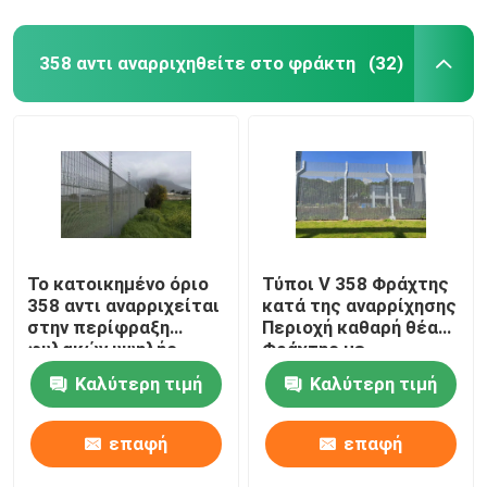
358 αντι αναρριχηθείτε στο φράκτη
(32)
Το κατοικημένο όριο
Τύποι V 358 Φράχτης
358 αντι αναρριχείται
κατά της αναρρίχησης
στην περίφραξη
Περιοχή καθαρή θέα
φυλακών υψηλής
Φράχτης με
ασφαλείας φρακτών
συρματόπλεγμα στην
Καλύτερη τιμή
Καλύτερη τιμή
κορυφή
επαφή
επαφή