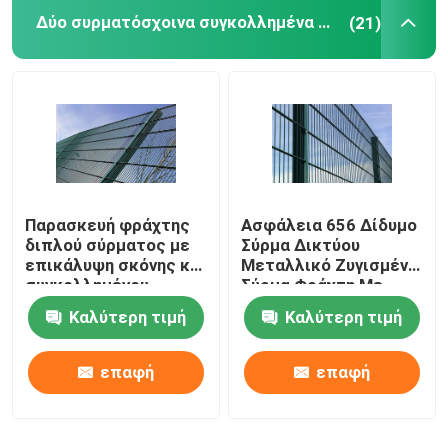
Δύο συρματόσχοινα συγκολλημένα φράχτη
(21)
Ατσάλινα στρώματα
Πυρίμαχη ύλη Hexmesh
Τραβήξτε την αλυσίδα Harrow
Παρασκευή φράχτης
Ασφάλεια 656 Δίδυμο
Κιβώτιο Gabion
διπλού σύρματος με
Σύρμα Δικτύου
επικάλυψη σκόνης και
Μεταλλικό Ζυγισμένο
συγκολλημένου
Σύρμα Φράχτη Με
φράκτης καλωδίων ξυραφιών
σύρματος
Τετράγωνο Στύλο
Καλύτερη τιμή
Καλύτερη τιμή
κιγκλίδωμα φραγμών χάλυβα
επαφή
επαφή
Περίφραξη περιφραγμάτων χάλυβα