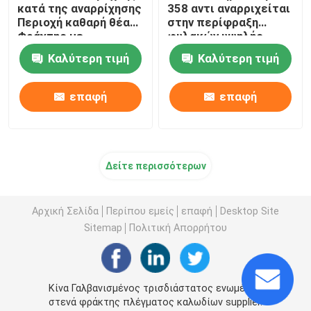
κατά της αναρρίχησης
358 αντι αναρριχείται
Περιοχή καθαρή θέα
στην περίφραξη
Φράχτης με
φυλακών υψηλής
συρματόπλεγμα στην
ασφαλείας φρακτών
Καλύτερη τιμή
Καλύτερη τιμή
κορυφή
επαφή
επαφή
Δείτε περισσότερων
Αρχική Σελίδα
Περίπου εμείς
επαφή
Desktop Site
Sitemap
Πολιτική Απορρήτου
Κίνα Γαλβανισμένος τρισδιάστατος ενωμένος
στενά φράκτης πλέγματος καλωδίων supplier.