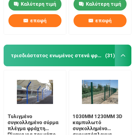
περίφραξης
Καλύτερη τιμή
Καλύτερη τιμή
πλέγματος κάμψη
μετάλλων που
κάμπτεται
επαφή
επαφή
τρισδιάστατος ενωμένος στενά φράκτης καλωδίων
(31)
Σπίτι
Προϊόντα
Τυλιγμένο
1030MM 1230MM 3D
συγκολλημένο σύρμα
καμπυλωτό
πλέγμα φράχτη
συγκολλημένο
Βίντεο
Πίνακα για τον κήπο
συρματόπλεγμα