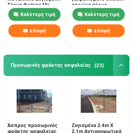
Σύρμα Φράχτη Με
στρώμα σύρμα
Τετράγωνο Στύλο
πλέγμα
Καλύτερη τιμή
Καλύτερη τιμή
τρισδιάστατος ενωμένος στενά φράκτης καλωδίων
επαφή
επαφή
Δύο συρματόσχοινα συγκολλημένα φράχτη
Προσωρινός φράκτης ασφαλείας
Προσωρινός φράκτης ασφαλείας
(23)
358 αντι αναρριχηθείτε στο φράκτη
Σωληνοειδής φράκτης χάλυβα
Περίφραξη ασφαλείας αεροδρομίου
Άσπρος προσωρινός
Ζυγισμένα 2.4m X
Περίφραξη με μεταλλικό σύνδεσμο αλυσίδας
φράκτης ασφαλείας
2.1m Αντιανυψωτικά