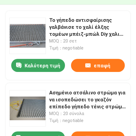
Το γήπεδο αντισφαίρισης
γαλβάνισε το χαλί έλξης
τομέων μπέιζ-μπώλ Diy χαλιών
έλξης χάλυβα
MOQ：20 σετ
Τιμή：negotiable
Καλύτερη τιμή
επαφή
Ασημένιο ατσάλινο στρώμα για
να ισοπεδώσει το γκαζόν
επίπεδο γήπεδο τένις στρώμα
για να ισοπεδώσει
MOQ：20 σύνολα
Τιμή：negotiable