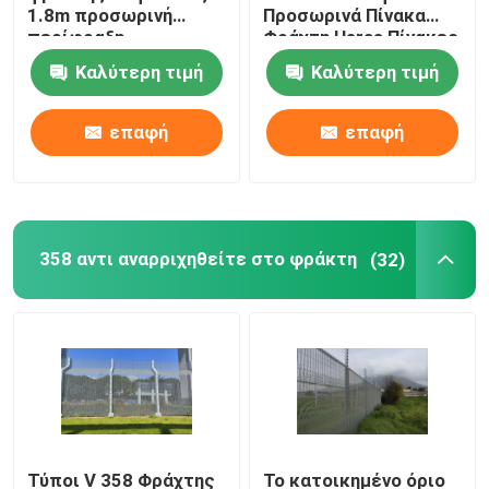
1.8m προσωρινή
Προσωρινά Πίνακα
περίφραξη
Φράχτη Heras Πίνακες
Ατσάλινα στρώματα
περιπόλου
Φράχτη Ασφάλειας
Καλύτερη τιμή
Καλύτερη τιμή
περιμέτρου ύψους
Πυρίμαχη ύλη Hexmesh
επαφή
επαφή
Τραβήξτε την αλυσίδα Harrow
358 αντι αναρριχηθείτε στο φράκτη
Κιβώτιο Gabion
(32)
φράκτης καλωδίων ξυραφιών
κιγκλίδωμα φραγμών χάλυβα
Περίφραξη περιφραγμάτων χάλυβα
Τύποι V 358 Φράχτης
Το κατοικημένο όριο