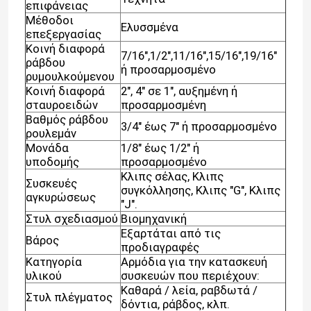
επιφάνειας
Μέθοδοι
Ελυσσμένα
επεξεργασίας
Κοινή διαφορά
7/16",1/2",11/16",15/16",19/16"
ράβδου
ή προσαρμοσμένο
ρυμουλκούμενου
Κοινή διαφορά
2", 4" σε 1", αυξημένη ή
σταυροειδών
προσαρμοσμένη
Βαθμός ράβδου
3/4" έως 7" ή προσαρμοσμένο
ρουλεμάν
Μονάδα
1/8" έως 1/2" ή
υποδομής
προσαρμοσμένο
Κλιπς σέλας, Κλιπς
Συσκευές
συγκόλλησης, Κλιπς "G", Κλιπς
αγκυρώσεως
"J".
Στυλ σχεδιασμού
Βιομηχανική
Εξαρτάται από τις
Βάρος
προδιαγραφές
Κατηγορία
Αρμόδια για την κατασκευή
υλικού
συσκευών που περιέχουν:
Καθαρά / λεία, ραβδωτά /
Στυλ πλέγματος
δόντια, ράβδος, κλπ.