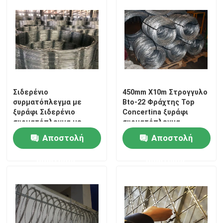
VR παρουσιάστε
Σχετικά με εμάς
Γύρος εργοστασίων
Σιδερένιο
450mm X10m Στρογγυλο
συρματόπλεγμα με
Bto-22 Φράχτης Top
ξυράφι Σιδερένιο
Concertina ξυράφι
συρματόπλεγμα με
συρματόπλεγμα
Ποιοτικός έλεγχος
διπλό σπείρα
Αποστολή
Αποστολή
Επικοινωνήστε μαζί μας
ερώτησης
ερώτησης
Ειδήσεις
ενωμένη στενά περίφραξη πλέγματος