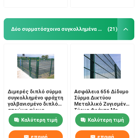
Δύο συρματόσχοινα συγκολλημένα φράχτη
(21)
Διμερές διπλό σύρμα
Ασφάλεια 656 Δίδυμο
συγκολλημένο φράχτη
Σύρμα Δικτύου
γαλβανισμένο διπλό
Μεταλλικό Ζυγισμένο
στρώμα σύρμα
Σύρμα Φράχτη Με
πλέγμα
Τετράγωνο Στύλο
Καλύτερη τιμή
Καλύτερη τιμή
επαφή
επαφή