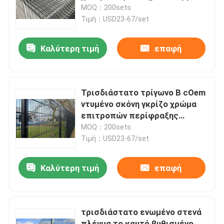
φράχτη
MOQ：200sets
Τιμή：USD23-67/set
VR παρουσιάστε
Καλύτερη τιμή
επαφή
Σχετικά με εμάς
Γύρος εργοστασίων
Τρισδιάστατο τρίγωνο Β cOem
ντυμένο σκόνη γκρίζο χρώμα
επιτροπών περίφραξης
Ποιοτικός έλεγχος
πλέγματος
MOQ：200sets
Τιμή：USD23-67/set
Επικοινωνήστε μαζί μας
Καλύτερη τιμή
επαφή
Ειδήσεις
τρισδιάστατο ενωμένο στενά
ενωμένη στενά περίφραξη πλέγματος
πλέγμα το καυτό βυθισμένο