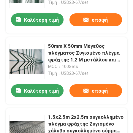
Τιμή：USD23-67/set
Καλύτερη τιμή
επαφή
50mm X 50mm Μέγεθος
πλέγματος Ζυγισμένο πλέγμα
φράχτης 1,2 M μετάλλου και
χάλυβα
MOQ：100Sets
Τιμή：USD23-67/set
Καλύτερη τιμή
επαφή
Σπίτι
Προϊόντα
1.5x2.5m 2x2.5m συγκολλημένο
πλέγμα φράχτης Ζυγισμένο
χάλυβα συγκολλημένο σύρμα
Βίντεο