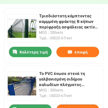
Τρισδιάστατη κάμπτοντας
καμμμένη φράκτης Β κήπων
περίφραξη ασφάλειας ακτίνων
κτηρίων
MOQ：200sets
Τιμή：USD23-67/set
Καλύτερη τιμή
επαφή
Το PVC ένωσε στενά τη
γαλβανισμένη σιδήρου
καλωδίων πλέγματος
περίφραξη περιμέτρου κήπων
MOQ：200sets
φρακτών τρισδιάστατη
Τιμή：USD23-67/set