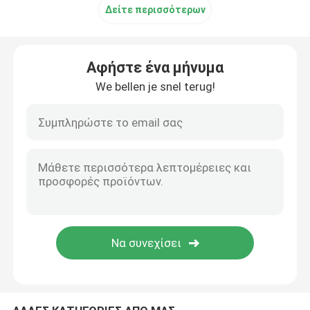
Δείτε περισσότερων
Ατσάλινα στρώματα
Αφήστε ένα μήνυμα
Πυρίμαχη ύλη Hexmesh
We bellen je snel terug!
Τραβήξτε την αλυσίδα Harrow
Κιβώτιο Gabion
φράκτης καλωδίων ξυραφιών
κιγκλίδωμα φραγμών χάλυβα
Περίφραξη περιφραγμάτων χάλυβα