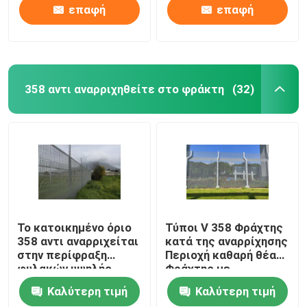
επαφή
επαφή
358 αντι αναρριχηθείτε στο φράκτη
(32)
Το κατοικημένο όριο
Τύποι V 358 Φράχτης
358 αντι αναρριχείται
κατά της αναρρίχησης
στην περίφραξη
Περιοχή καθαρή θέα
φυλακών υψηλής
Φράχτης με
ασφαλείας φρακτών
συρματόπλεγμα στην
Καλύτερη τιμή
Καλύτερη τιμή
κορυφή