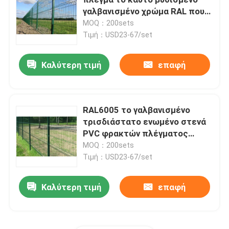
γαλβανισμένο χρώμα RAL που
προσαρμόζεται που
MOQ：200sets
τρισδιάστατος ενωμένος στενά φράκτης καλωδίων
περιφράζει
Τιμή：USD23-67/set
Δύο συρματόσχοινα συγκολλημένα φράχτη
Καλύτερη τιμή
επαφή
Προσωρινός φράκτης ασφαλείας
RAL6005 το γαλβανισμένο
τρισδιάστατο ενωμένο στενά
358 αντι αναρριχηθείτε στο φράκτη
PVC φρακτών πλέγματος
καλωδίων έντυσε τις
MOQ：200sets
Σωληνοειδής φράκτης χάλυβα
τρισδιάστατες επιτροπές
Τιμή：USD23-67/set
πλέγματος καλωδίων
Καλύτερη τιμή
επαφή
Περίφραξη ασφαλείας αεροδρομίου
Περίφραξη με μεταλλικό σύνδεσμο αλυσίδας