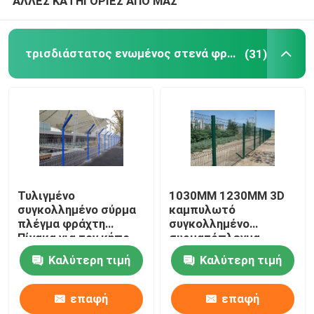
ΑΛΛΕΣ ΚΑΤΗΓΟΡΙΕΣ ΑΠΟ ΜΑΣ
τρισδιάστατος ενωμένος στενά φράκτης καλωδίων
(31)
Τυλιγμένο
1030MM 1230MM 3D
συγκολλημένο σύρμα
καμπυλωτό
πλέγμα φράχτη
συγκολλημένο
Πίνακα για τον κήπο
συρματόπλεγμα
με 50x100mm
διακοσμητικό φράχτη
Καλύτερη τιμή
Καλύτερη τιμή
μέγεθος τρύπας
δικτύου κήπου
επαφή
επαφή