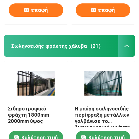
επαφή
επαφή
Σωληνοειδής φράκτης χάλυβα
(21)
Σιδηροτροφικό
Η μαύρη σωληνοειδής
φράχτη 1800mm
περίφραξη μετάλλων
2000mm ύψος
γαλβάνισε το
διακοσμητικό φράκτη
χάλυβα
Καλύτερη τιμή
Καλύτερη τιμή