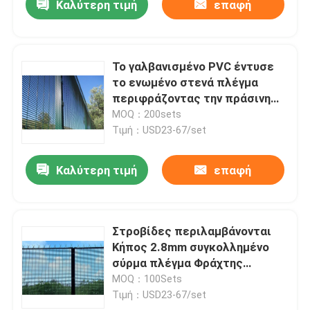
Καλύτερη τιμή
επαφή
Το γαλβανισμένο PVC έντυσε
το ενωμένο στενά πλέγμα
περιφράζοντας την πράσινη
περίφραξη πλέγματος Β
MOQ：200sets
Τιμή：USD23-67/set
Καλύτερη τιμή
επαφή
Στροβίδες περιλαμβάνονται
Κήπος 2.8mm συγκολλημένο
σύρμα πλέγμα Φράχτης
Πίνακες PVC επικαλυμμένο
MOQ：100Sets
καμπύλη σχεδίαση
Τιμή：USD23-67/set