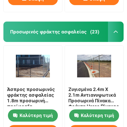
Προσωρινός φράκτης ασφαλείας
(23)
Άσπρος προσωρινός
Ζυγισμένα 2.4m X
φράκτης ασφαλείας
2.1m Αντιανυψωτικά
1.8m προσωρινή
Προσωρινά Πίνακα
περίφραξη
Φράχτη Heras Πίνακες
περιπόλου
Φράχτη Ασφάλειας
Καλύτερη τιμή
Καλύτερη τιμή
περιμέτρου ύψους