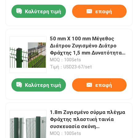
Καλύτερη τιμή
επαφή
50 mm X 100 mm Μέγεθος
Διάτρου Ζυγισμένο Διάτρο
Φράχτης 1,5 mm Δυνατότητα
στήλης 1,5 M
MOQ：100Sets
Τιμή：USD23-67/set
Καλύτερη τιμή
επαφή
1.8m Ζυγισμένο σύρμα πλέγμα
Φράχτης πλαστική ταινία
συσκευασία σκόνη
επικαλυμμένη
MOQ：100Sets